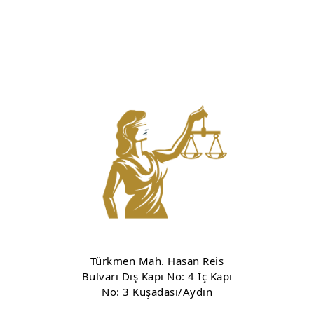
Türkmen Mah. Hasan Reis
Bulvarı Dış Kapı No: 4 İç Kapı
No: 3 Kuşadası/Aydın