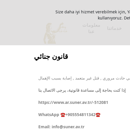
Size daha iyi hizmet verebilmek için, Y
kullanıyoruz. Deta
معلومات
خدماتنا
عنا
قانون جنائي
مي حادث مروري , قتل غير متعمد , إصابة بسبب الإهمال
إذا كنت بحاجة إلى مساعدة قانونية، يرجى الاتصال بنا
https://www.ar.suner.av.tr/-512081
WhatsApp ☎️+905554811342☎️
Email:
info@suner.av.tr