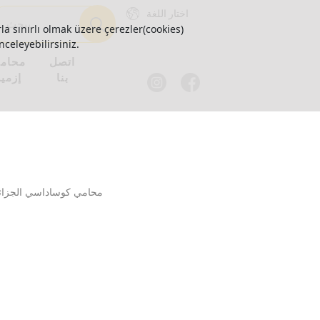
اختار اللغة
la sınırlı olmak üzere çerezler(cookies)
nceleyebilirsiniz.
اتصل
محام
بنا
إزمير
محامي كوساداسي الجزائي ا