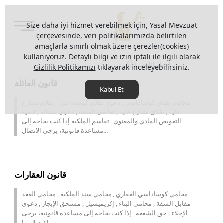
Size daha iyi hizmet verebilmek için, Yasal Mevzuat
çerçevesinde, veri politikalarımızda belirtilen
amaçlarla sınırlı olmak üzere çerezler(cookies)
kullanıyoruz. Detaylı bilgi ve izin iptali ile ilgili olarak
اختار اللغة
Gizlilik Politikamızı
tıklayarak inceleyebilirsiniz.
قانون العائلة
Kabul Et
محامي طلاق كوساداسي , دعوى طلاق كوساداسي , طلاق متنازع
عليه , طلاق متنازع عليه , تقاضي النفقة , دعوى حضانة , قضية
التعويض المادي والمعنوي , تقاسم الملكية إذا كنت بحاجة إلى
مساعدة قانونية، يرجى الاتصال...
قانون العقارات
محامي كوساداسي العقاري , محامي سند الملكية , محامي العقد
مقابل الشقة , محامي البناء , إكريميسيل , مستحق الإيجار , دعوى
الإخلاء , حق الشفعة إذا كنت بحاجة إلى مساعدة قانونية، يرجى
الاتصال بنا...