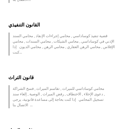
القانون التنفيذي
قضية تنفيذ كوساداسي , محامي إجراءات الإنفاذ , محامي السند
الإذني في كوساداسي , محامي الشيكات , محامي السندات , محامي
الإفلاس , محامي الرهن العقاري , محامي الرهن , محامي الديون إذا
كنت...
قانون التراث
محامي كوساداسي للميراث , تقاسم الميراث , فسخ الشراكة
, دعوى الإخلاء , الاختطاف , رفض الميراث , الوصية , إلغاء سند
تسجيل المحامي إذا كنت بحاجة إلى مساعدة قانونية، يرجى
الاتصال بنا ...