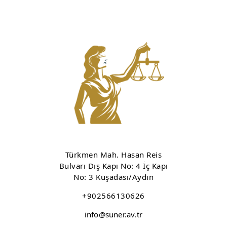
Türkmen Mah. Hasan Reis
Bulvarı Dış Kapı No: 4 İç Kapı
No: 3 Kuşadası/Aydın
+902566130626
info@suner.av.tr