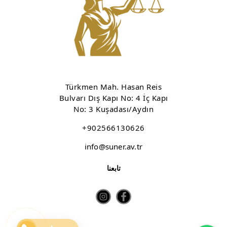
Türkmen Mah. Hasan Reis
Bulvarı Dış Kapı No: 4 İç Kapı
No: 3 Kuşadası/Aydın
+902566130626
info@suner.av.tr
تابعنا