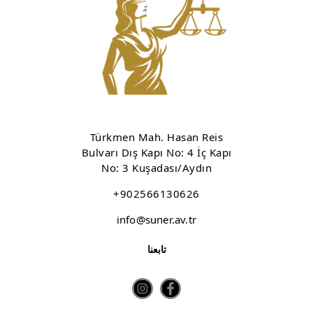
Türkmen Mah. Hasan Reis
Bulvarı Dış Kapı No: 4 İç Kapı
No: 3 Kuşadası/Aydın
+902566130626
info@suner.av.tr
تابعنا