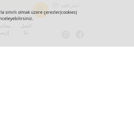
اختار اللغة
la sınırlı olmak üzere çerezler(cookies)
nceleyebilirsiniz.
اتصل
محام
بنا
إزمير