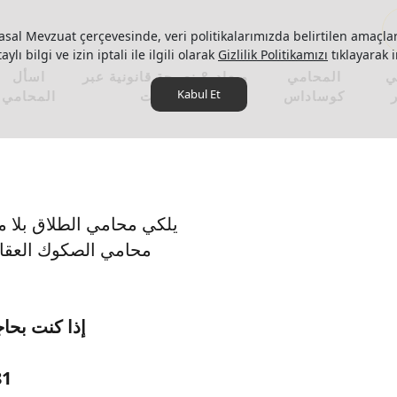
asal Mevzuat çerçevesinde, veri politikalarımızda belirtilen amaçlar
ylı bilgi ve izin iptali ile ilgili olarak
Gizlilik Politikamızı
tıklayarak i
ي
المحامي
ميعاد & نصيحة قانونية عبر
اسأل
Kabul Et
كوساداس
الإنترنت
المحامي
يلكي محامي الطلاق بلا م
محامي الصكوك العقار
إذا كنت بحاج
81