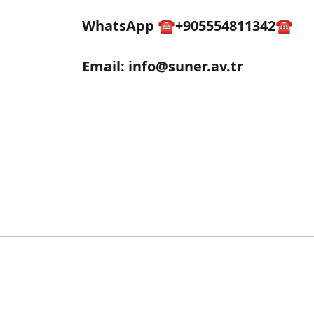
WhatsApp ☎️+905554811342☎️
Email:
info@suner.av.tr